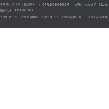
天津安心选址网 © 版权所有
京ICP备2023033565号-1
邮箱： axxzckf@163.com
服务电话：13315035527
天津厂房出租、天津库房出租、天津土地出租、天津写字楼出租——天津安心选址网