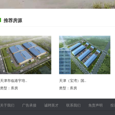
推荐房源
天津市临港宇培..
天津（宝湾）国..
类型：库房
类型：库房
13315035527
13315035527
关于我们
广告承接
诚聘英才
联系我们
免责声明
投