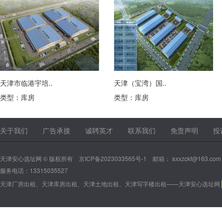
天津市临港宇培..
天津（宝湾）国..
类型：库房
类型：库房
13315035527
13315035527
关于我们
广告承接
诚聘英才
联系我们
免责声明
投
天津安心选址网 © 版权所有
京ICP备2023033565号-1
邮箱： axxzckf@163.com
服务电话：13315035527
天津厂房出租、天津库房出租、天津土地出租、天津写字楼出租——天津安心选址网