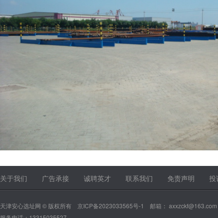
关于我们
广告承接
诚聘英才
联系我们
免责声明
投
天津安心选址网 © 版权所有
京ICP备2023033565号-1
邮箱： axxzckf@163.com
服务电话：13315035527