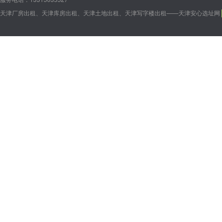
天津厂房出租、天津库房出租、天津土地出租、天津写字楼出租——天津安心选址网