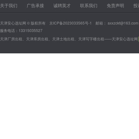
关于我们
广告承接
诚聘英才
联系我们
免责声明
投
天津安心选址网 © 版权所有
京ICP备2023033565号-1
邮箱： axxzckf@163.com
服务电话：13315035527
天津厂房出租、天津库房出租、天津土地出租、天津写字楼出租——天津安心选址网