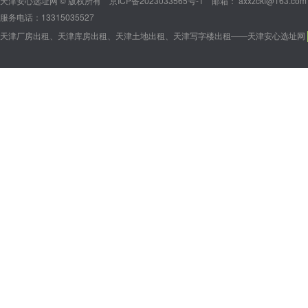
天津安心选址网 © 版权所有
京ICP备2023033565号-1
邮箱： axxzckf@163.com
服务电话：13315035527
天津厂房出租、天津库房出租、天津土地出租、天津写字楼出租——天津安心选址网