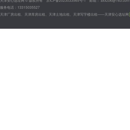
天津安心选址网 © 版权所有
京ICP备2023033565号-1
邮箱： axxzckf@163.com
服务电话：13315035527
天津厂房出租、天津库房出租、天津土地出租、天津写字楼出租——天津安心选址网